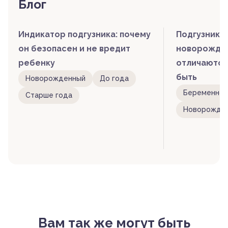
Блог
Индикатор подгузника: почему
Подгузники
он безопасен и не вредит
новорожден
ребенку
отличаются
быть
Новорожденный
До года
Беременнос
Старше года
Новорожде
Вам так же могут быть