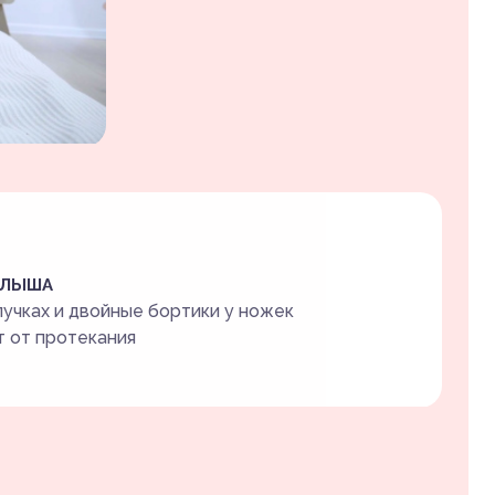
АЛЫША
пучках и двойные бортики у ножек
 от протекания